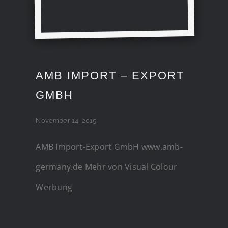
AMB IMPORT – EXPORT
GMBH
November 14, 2015
AMB Import-Export GmbH www.amb-
germany.de Mehr von Visual Colour
Werbung