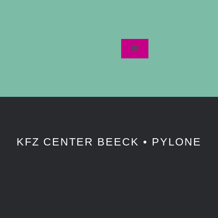
Toggle
Navigation
Startseite
Datenschutzerklärung
KFZ CENTER BEECK • PYLONE