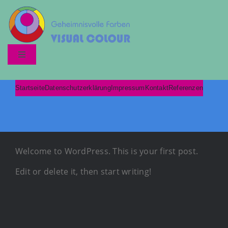
Zum
Inhalt
springen
Toggle
Navigation
Startseite
Startseite
Datenschutzerklärung
Impressum
Kontakt
Referenzen
Datenschutzerklärung
Welcome to WordPress. This is your first post.
Edit or delete it, then start writing!